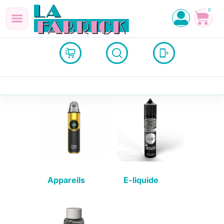
0
Appareils
(4)
E-liquide
(22)