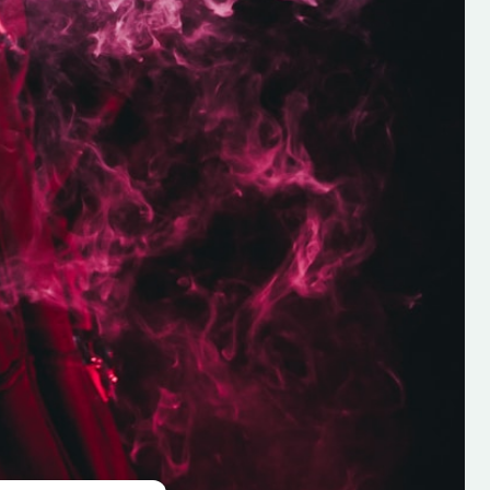
je conseille
bien fait et qui n'est p
t !
écoeurant.
ILETTO
TIAGO DA SILVA