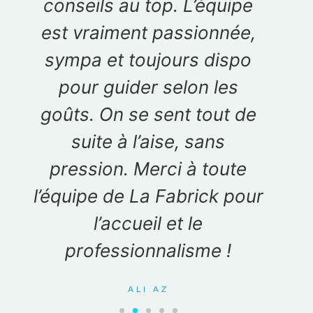
as
conseils au top. L’équipe
tem
est vraiment passionnée,
et 
sympa et toujours dispo
D
pour guider selon les
goûts. On se sent tout de
f
suite à l’aise, sans
Merc
pression. Merci à toute
sait
l’équipe de La Fabrick pour
l’accueil et le
professionnalisme !
ALI AZ