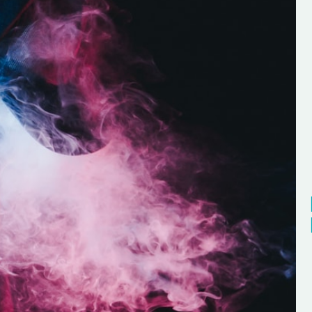
borés en
Des Jus incroyables, 
conseil
est vraiment sur un tr