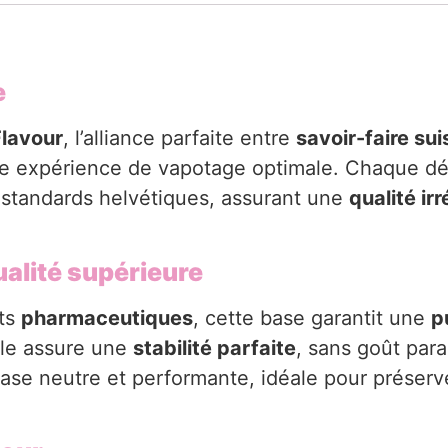
e
lavour
, l’alliance parfaite entre
savoir-faire sui
ne expérience de vapotage optimale. Chaque déta
s standards helvétiques, assurant une
qualité ir
alité supérieure
nts
pharmaceutiques
, cette base garantit une
p
lle assure une
stabilité parfaite
, sans goût para
base neutre et performante, idéale pour préserve