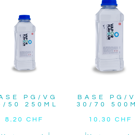
ASE PG/VG
BASE PG/
0/50 250ML
30/70 500
8.20
CHF
10.30
CHF