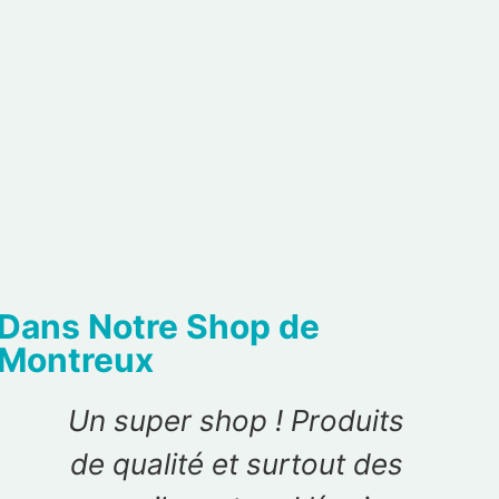
Dans Notre Shop de
Montreux
on
Un super shop ! Produits
U
uc
de qualité et surtout des
pe