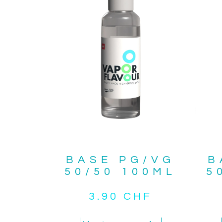
BASE PG/VG
B
50/50 100ML
5
3.90
CHF